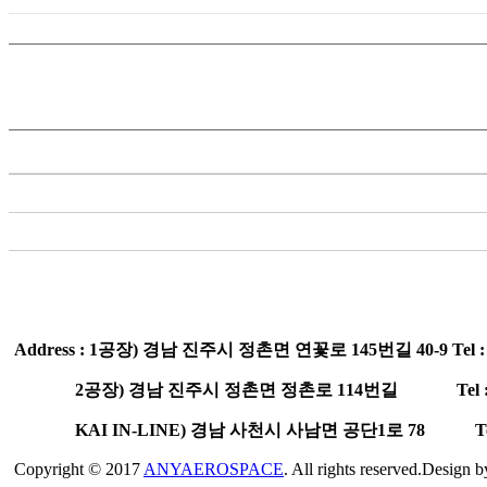
이 름 :
관리자
KAI, 필리핀 ADAS 참가…동남아 시장 조준
이전글: KAI, 벨기에서 KF-21 전자식 기술교범 첫 공개 출처:https://www
다음글: 사천시·KAI, ‘항공산업 관광 프로그램’ 개발 협약 출처 : https://ne
Address
:
1공장)
경남 진주시 정촌면 연꽃로 145번길 40-9
Tel
:
2공장)
경남 진주시 정촌면 정촌로 114번길
Tel
KAI IN-LINE)
경남 사천시 사남면 공단1로 78
T
Copyright © 2017
ANYAEROSPACE
. All rights reserved.Design 