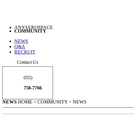
ANYAEROSPACE
COMMUNITY
NEWS
Q&A
RECRUIT
Contact Us
055)
758-7766
NEWS
HOME > COMMUNITY > NEWS
KAI, 필리핀 ADAS 참가…동남아 시장 조준 출처: 